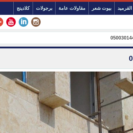
القرميد
بيوت شعر
مقاولات عامة
برجولات
كلادينج