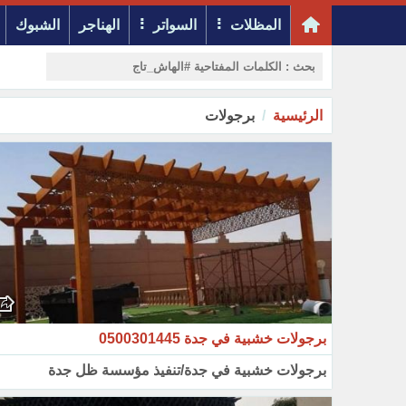
المظلات
السواتر
الهناجر
الشبوك
الرئيسية
برجولات
برجولات خشبية في جدة 0500301445
برجولات خشبية في جدة/تنفيذ مؤسسة ظل جدة