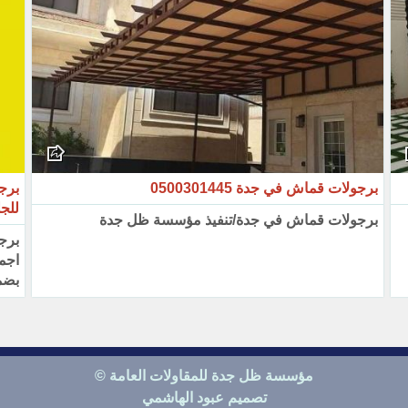
برجولات قماش في جدة 0500301445
برج
للج
برجولات قماش في جدة/تنفيذ مؤسسة ظل جدة
برج
اجم
بضمان 10 سنوات مؤسسة
مؤسسة ظل جدة للمقاولات العامة ©
تصميم عبود الهاشمي