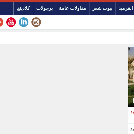
القرميد
بيوت شعر
مقاولات عامة
برجولات
كلادينج
 عبد
 عبد