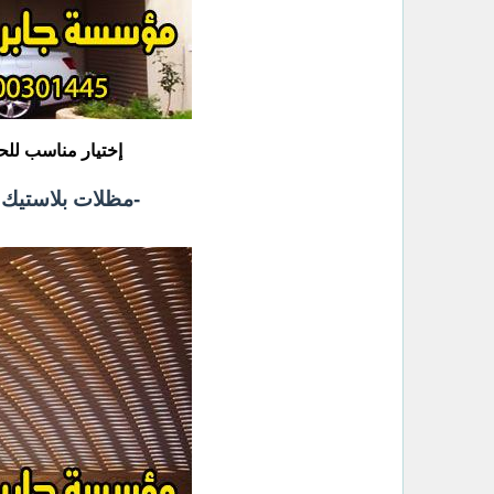
إختيار مناسب للح
‏-مظلات بلاستيك