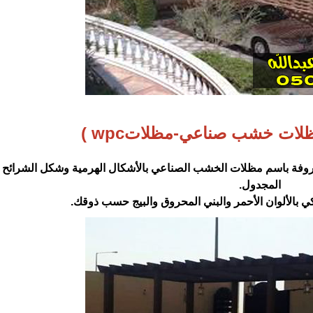
ات خشب صناعي-مظلاتwpc‏ )‏
وفة باسم مظلات الخشب الصناعي بالأشكال الهرمية وشكل ‏الشرائح
المجدول.‏
ي بالألوان الأحمر والبني المحروق والبيج حسب ذوقك.‏