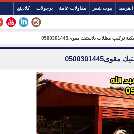
القرميد
بيوت شعر
مقاولات عامة
برجولات
كلادينج
ة تركيب مظلات بلاستيك مقوى0500301445
ى0500301445