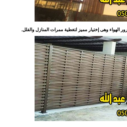
ر الهواء وهى إختيار مميز لتغطية ممرات المنازل والفلل.‏