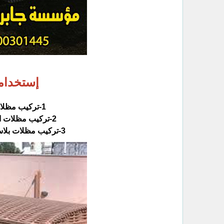
إستخداما