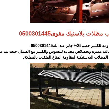
لات بلاستيك مقوى0500301445
 جابر عبد الله0500301445‏
ية مميزة وبخصائص مضادة للتسوس والكسر مع الضمان حيث يتم ‏مع
مظلات البلاستيكية لمقاومة المناخ المتقلب بالمملكة.‏