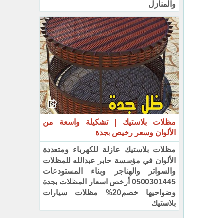
والمنازل
مظلات بلاستيك | تشكيلة واسعة من
الألوان وسعر رخيص بجدة
مظلات بلاستيك عازلة للكهرباء ومتعددة
الألوان في مؤسسة جابر عبدالله للمظلات
والسواتر والهناجر وبناء المستودعات
0500301445 أرخص اسعار المظلات بجدة
وضواحيها خصم20% مظلات سيارات
بلاستيك