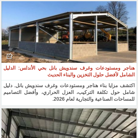
هناجر ومستودعات وغرف سندويش بانل بحي الأندلس: الدليل
الشامل لأفضل حلول التخزين والبناء الحديث
اكتشف مزايا بناء هناجر ومستودعات وغرف سندويش بانل. دليل
شامل حول تكلفة التركيب، العزل الحراري، وأفضل التصاميم
للمساحات الصناعية والتجارية لعام 2026.