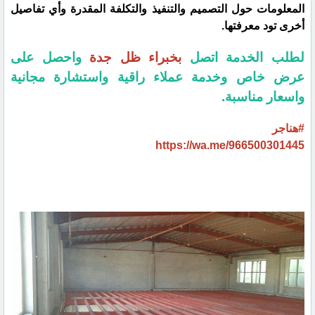
المعلومات حول التصميم والتنفيذ والتكلفة المقدرة وأي تفاصيل
أخرى تود معرفتها.
لطلب الخدمة اتصل
بخبراء ظل جدة
واحصل على
عرض خاص وخدمة عملاء راقية واستشارة مجانية
واسعار مناسبة.
#هناجر
https://wa.me/966500301445