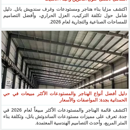
اكتشف مزايا بناء هناجر ومستودعات وغرف سندويش بانل. دليل
شامل حول تكلفة التركيب، العزل الحراري، وأفضل التصاميم
للمساحات الصناعية والتجارية لعام 2026.
دليل أفضل أنواع الهناجر والمستودعات الأكثر مبيعات في حي
الحمدانية بجدة: المواصفات والأسعار
اكتشف قائمة الهناجر والمستودعات الأكثر مبيعاً لعام 2026 في
جدة. تعرف على مميزات مستودعات الساندوتش بانل، وتكلفة بناء
المتر المربع، وأحدث التصاميم الهندسية المعتمدة.