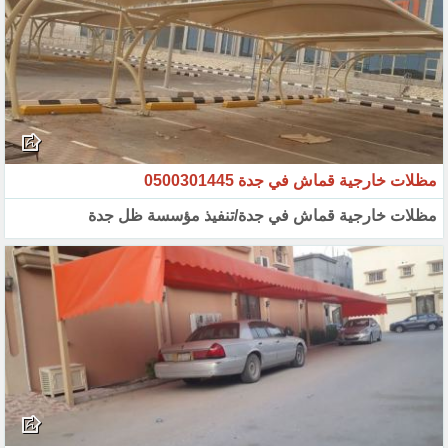
مظلات خارجية قماش في جدة 0500301445
مظلات خارجية قماش في جدة/تنفيذ مؤسسة ظل جدة