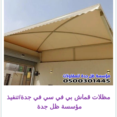
مظلات قماش بي في سي في جدة/تنفيذ
مؤسسة ظل جدة