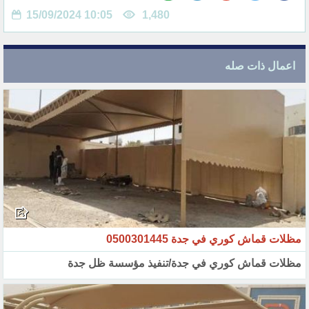
15/09/2024 10:05
1,480
اعمال ذات صله
مظلات قماش كوري في جدة 0500301445
مظلات قماش كوري في جدة/تنفيذ مؤسسة ظل جدة