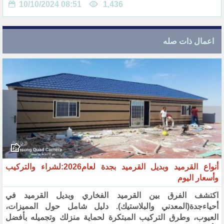
10/10/2024 08:51
1,436
اعمال ذات صله
أنواع القرميد وبديل القرميد بجدة لعام2026:لشراء والتركيب
وأسعار اليوم
اكتشف الفرق بين القرميد الفخاري وبديل القرميد في
أحياءجدة(المعدني والبلاستيك). دليل شامل حول المميزات،
العيوب، وطرق التركيب المبتكرة لحماية منزلك وتجميله بأفضل