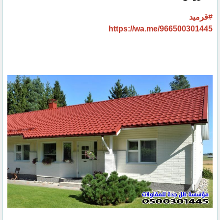
#قرميد
https://wa.me/966500301445