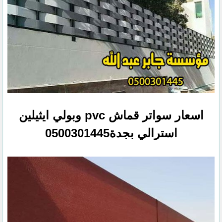
اسعار سواتر قماش pvc وبولي ايثيلين
استرالي بجدة0500301445