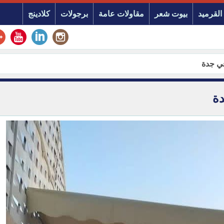
القرميد
بيوت شعر
مقاولات عامة
برجولات
كلادينج
ي جدة
ة