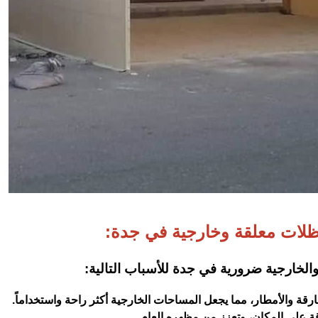
ظلات معلقة وخارجية في جدة:
والخارجية ضرورية في جدة للأسباب التالية:
قة والأمطار، مما يجعل المساحات الخارجية أكثر راحة واستخداماً.
ة على المكان، وتعزز من مظهره العام.