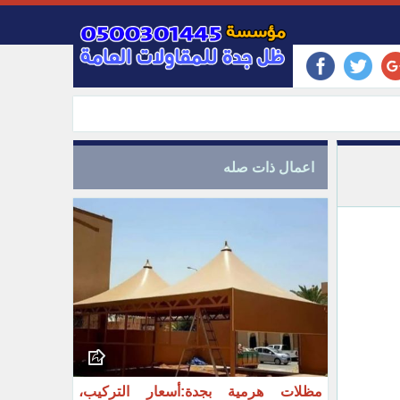
اعمال ذات صله
مظلات هرمية بجدة:أسعار التركيب،