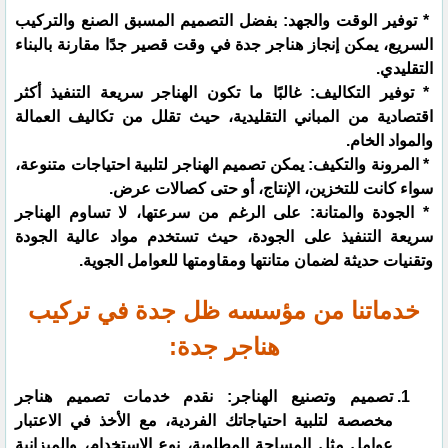
* توفير الوقت والجهد: بفضل التصميم المسبق الصنع والتركيب
السريع، يمكن إنجاز هناجر جدة في وقت قصير جدًا مقارنة بالبناء
التقليدي.
* توفير التكاليف: غالبًا ما تكون الهناجر سريعة التنفيذ أكثر
اقتصادية من المباني التقليدية، حيث تقلل من تكاليف العمالة
والمواد الخام.
* المرونة والتكيف: يمكن تصميم الهناجر لتلبية احتياجات متنوعة،
سواء كانت للتخزين، الإنتاج، أو حتى كصالات عرض.
* الجودة والمتانة: على الرغم من سرعتها، لا تساوم الهناجر
سريعة التنفيذ على الجودة، حيث تستخدم مواد عالية الجودة
وتقنيات حديثة لضمان متانتها ومقاومتها للعوامل الجوية.
خدماتنا من مؤسسه ظل جدة في تركيب
هناجر جدة:
تصميم وتصنيع الهناجر: نقدم خدمات تصميم هناجر
مخصصة لتلبية احتياجاتك الفردية، مع الأخذ في الاعتبار
عوامل مثل المساحة المطلوبة، نوع الاستخدام، والميزانية