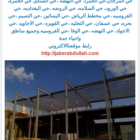
حي المرجان،حي الحمرا، حي النهضه ،حي السنابل حي الخمره،
حي الورود، حي السلامه، حي الروضه ،حي البغداديه، حي
الغروسيه ،حي مخطط الرياض ،حي البساتين ،حي النسيم ،حي
بحره، حي عسفان، حي التحليه ،حي القويزه ،حي الاجاويد ،حي
الاجواد، حي النهضه ،حي الوفا ،حي الفروسيه.وجميع مناطق
واحياء جدة
رابط موقعناالاكتروني
http://jaberabdullah.com