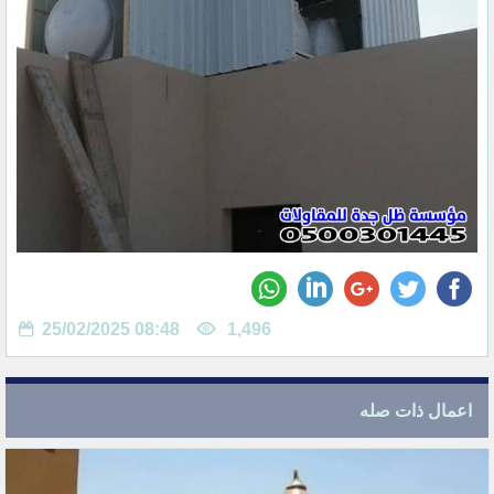
25/02/2025 08:48
1,496
اعمال ذات صله