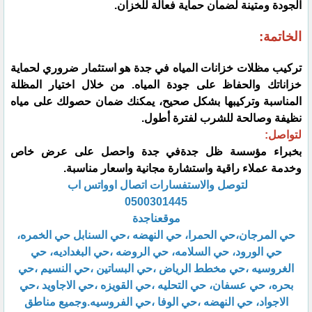
الجودة ومتينة لضمان حماية فعالة للخزان.
الخاتمة:
تركيب مظلات خزانات المياه في جدة هو استثمار ضروري لحماية
خزاناتك والحفاظ على جودة المياه. من خلال اختيار المظلة
المناسبة وتركيبها بشكل صحيح، يمكنك ضمان حصولك على مياه
نظيفة وصالحة للشرب لفترة أطول.
لتواصل:
بخبراء مؤسسة ظل جدةفي جدة واحصل على عرض خاص
وخدمة عملاء راقية واستشارة مجانية واسعار مناسبة.
لتوصل والاستفسارات اتصال اوواتس اب
0500301445
موقعناجدة
حي المرجان،حي الحمرا، حي النهضه ،حي السنابل حي الخمره،
حي الورود، حي السلامه، حي الروضه ،حي البغداديه، حي
الغروسيه ،حي مخطط الرياض ،حي البساتين ،حي النسيم ،حي
بحره، حي عسفان، حي التحليه ،حي القويزه ،حي الاجاويد ،حي
الاجواد، حي النهضه ،حي الوفا ،حي الفروسيه.وجميع مناطق