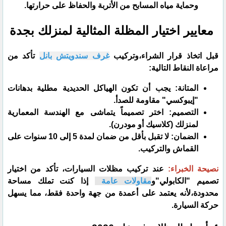
وحماية مياه المسابح من الأتربة والحفاظ على حرارتها.
معايير اختيار المظلة المثالية لمنزلك بجدة
​قبل اتخاذ قرار الشراء،وتركيب
غرف سندويتش بانل
تأكد من
مراعاة النقاط التالية:
​المتانة: يجب أن تكون الهياكل الحديدية مطلية بدهانات
"إيبوكسي" مقاومة للصدأ.
​التصميم: اختر تصميماً يتماشى مع الهندسة المعمارية
لمنزلك (كلاسيك أو مودرن).
​الضمان: لا تقبل بأقل من ضمان لمدة 5 إلى 10 سنوات على
القماش والتركيب.
​نصيحة الخبراء:
عند تركيب مظلات السيارات، تأكد من اختيار
تصميم "الكابولي"و
مقاولات عامة
إذا كنت تملك مساحة
محدودة،لأنه يعتمد على أعمدة من جهة واحدة فقط، مما يسهل
حركة السيارة.