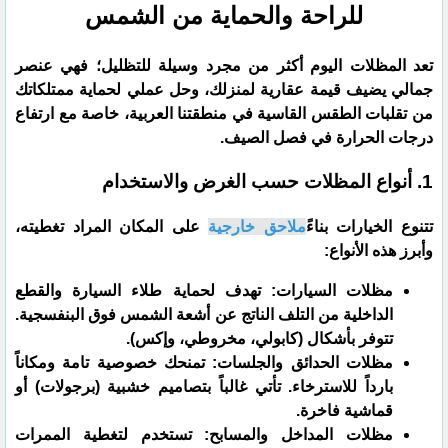
للراحة والحماية من الشمس
​تعد المظلات اليوم أكثر من مجرد وسيلة للتظليل؛ فهي عنصر
جمالي يضيف قيمة عقارية لمنزلك، وحل عملي لحماية ممتلكاتك
من تقلبات الطقس القاسية في منطقتنا العربية، خاصة مع ارتفاع
درجات الحرارة في فصل الصيف.
​1. أنواع المظلات حسب الغرض والاستخدام
​تتنوع الخيارات بناءً
ملاحق خارجية
على المكان المراد تغطيته،
وأبرز هذه الأنواع:
​مظلات السيارات: تهدف لحماية طلاء السيارة والقطع
الداخلية من التلف الناتج عن أشعة الشمس فوق البنفسجية.
تتوفر بأشكال (كابولي، مخروطي، وإكس).
​مظلات الحدائق والجلسات: تمنحك خصوصية تامة ومكاناً
بارداً للاسترخاء. تأتي غالباً بتصاميم خشبية (برجولات) أو
قماشية فاخرة.
​مظلات المداخل والمسابح: تستخدم لتغطية الممرات