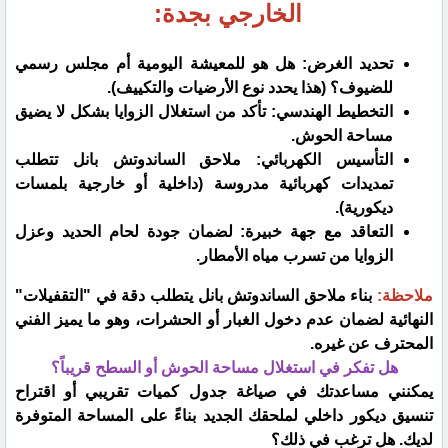
الخارجي بجدة:
​تحديد الغرض: هل هو للمعيشة اليومية أم مجلس رسمي
للضيوف؟ (هذا يحدد نوع الأرضيات والتكييف).
​التخطيط الهندسي: تأكد من استغلال الزوايا بشكل لا يضيق
مساحة الحوش.
​التأسيس الكهربائي: ملاحق الساندوتش بانل تتطلب
تمديدات كهربائية مدروسة (داخلية أو خارجية بلمسات
ديكورية).
​التعاقد مع جهة خبيرة: لضمان جودة لحام الحديد وعزل
الزوايا من تسرب مياه الأمطار.
​ملاحظة:
بناء ملاحق الساندوتش بانل يتطلب دقة في "التقفيلات"
النهائية لضمان عدم دخول الغبار أو الحشرات، وهو ما يميز الفني
المحترف عن غيره.
​هل تفكر في استغلال مساحة الحوش أو السطح قريباً؟
يمكنني مساعدتك في صياغة جدول كميات تقريبي أو اقتراح
تنسيق ديكور داخلي لملحقك الجديد بناءً على المساحة المتوفرة
لديك. هل ترغب في ذلك؟