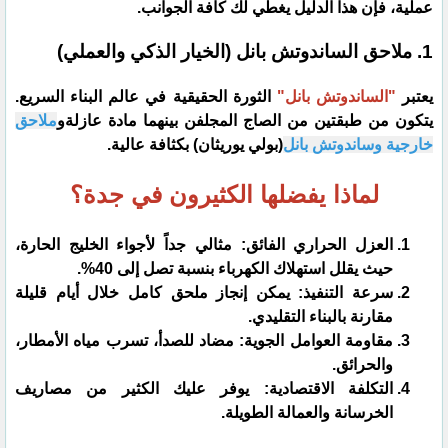
عملية، فإن هذا الدليل يغطي لك كافة الجوانب.
​1. ملاحق الساندوتش بانل (الخيار الذكي والعملي)
​يعتبر
"الساندوتش بانل"
الثورة الحقيقية في عالم البناء السريع.
يتكون من طبقتين من الصاج المجلفن بينهما مادة عازلةو
ملاحق
خارجية وساندوتش بانل
(بولي يوريثان) بكثافة عالية.
لماذا يفضلها الكثيرون في جدة؟
​العزل الحراري الفائق: مثالي جداً لأجواء الخليج الحارة،
حيث يقلل استهلاك الكهرباء بنسبة تصل إلى 40%.
​سرعة التنفيذ: يمكن إنجاز ملحق كامل خلال أيام قليلة
مقارنة بالبناء التقليدي.
​مقاومة العوامل الجوية: مضاد للصدأ، تسرب مياه الأمطار،
والحرائق.
​التكلفة الاقتصادية: يوفر عليك الكثير من مصاريف
الخرسانة والعمالة الطويلة.