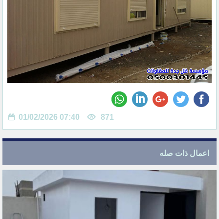
01/02/2026 07:40
871
اعمال ذات صله