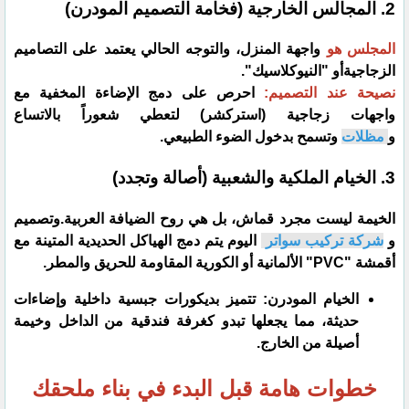
​2. المجالس الخارجية (فخامة التصميم المودرن)
​المجلس هو
واجهة المنزل، والتوجه الحالي يعتمد على التصاميم
الزجاجيةأو "النيوكلاسيك".
​نصيحة عند التصميم:
احرص على دمج الإضاءة المخفية مع
واجهات زجاجية (استركشر) لتعطي شعوراً بالاتساع
و
مظلات
وتسمح بدخول الضوء الطبيعي.
​3. الخيام الملكية والشعبية (أصالة وتجدد)
​الخيمة ليست مجرد قماش، بل هي روح الضيافة العربية.وتصميم
و
شركة تركيب سواتر
اليوم يتم دمج الهياكل الحديدية المتينة مع
أقمشة "PVC" الألمانية أو الكورية المقاومة للحريق والمطر.
​الخيام المودرن: تتميز بديكورات جبسية داخلية وإضاءات
حديثة، مما يجعلها تبدو كغرفة فندقية من الداخل وخيمة
أصيلة من الخارج.
خطوات هامة قبل البدء في بناء ملحقك