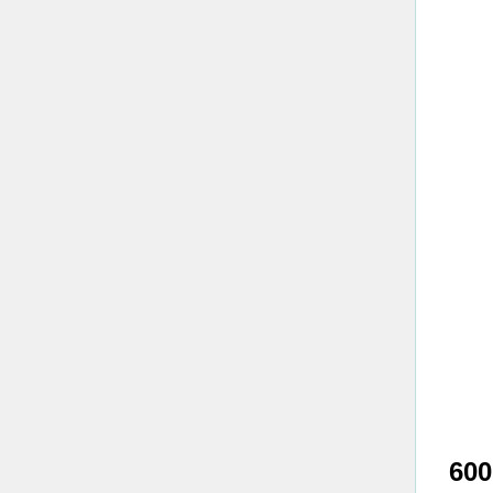
نقوم بتركيب جميع أوزان البي في سي بالصناعة الكورية والألمانية بداية من وزن 600