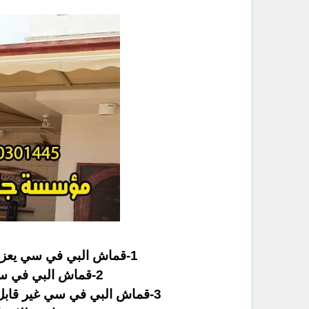
1-قماش البي في سي يعزل الأشعة الفوق بنفسجية الضارة بنسبة 100%
2-قماش البي في سي يحتفظ بثبات الألوان مع مرور الزمن.
3-قماش البي في سي غير قابل للإشتعال و لا يتعرض للتعفن بفعل التعرض للمياه.