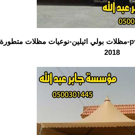
مظلات بي في سي جدة-مظلات pvc-مظلات بولي اثيلين-نوعيات مظلات متطو
2018