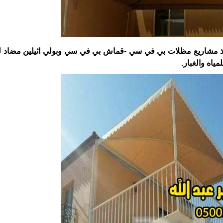
فيذ مشاريع مظلات بي في سي -قماش بي في سي وبولي اثيلين مضاد ل
اه والغبار.