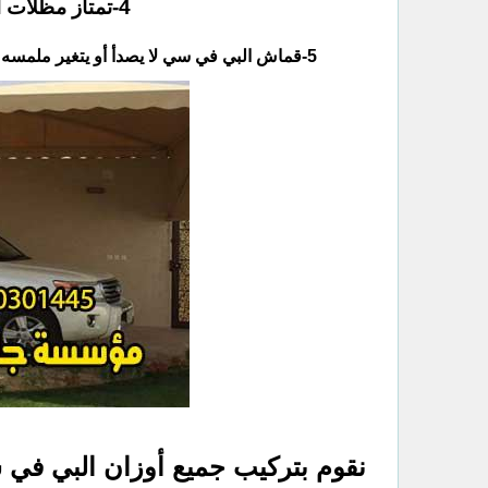
4-تمتاز مظلات البي في سي بالقوة والمتانة العالية.
5-قماش البي في سي لا يصدأ أو يتغير ملمسه ومظهره حيث يصل العمر الإفتراضي لقماش البي في سي ل 50 عام.