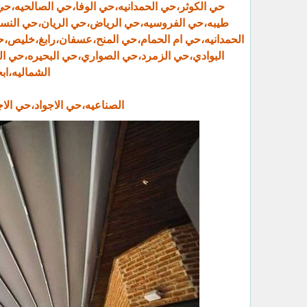
حي الكوثر،حي الحمدانيه،حي الوفا،حي الصالحيه،ح
طيبه،حي الفروسيه،حي الرياض،حي الريان،حي النسيم
الحمدانيه،حي ام الحمام،حي المنح،عسفان،رابغ،خليص،
البوادي،حي الزمرد،حي الصواري،حي البحيره،حي ال
الشماليه،اب
الصناعيه،حي الاجواد،حي ال