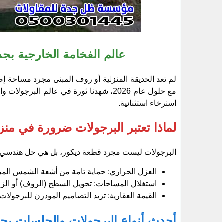
عالم الفخامة الخارجية بجد
​لم تعد الحديقة المنزلية أو روف المبنى مجرد مساحة إ
مع حلول عام 2026، شهدنا ثورة في عالم 
استرخاء استثنائية.
لماذا تعتبر البرجولات ضرورة في م
​البرجولات ليست مجرد قطعة ديكور، بل هي حل هندسي 
​العزل الحراري: حماية تامة من أشعة الشمس المباشر
​استغلال المساحات: تحويل السطح (الروف) أو الزو
​القيمة العقارية: تزيد التصاميم المودرن للبرجولات
أحدث أنواع البرجولات والجلسات بجدة (تر