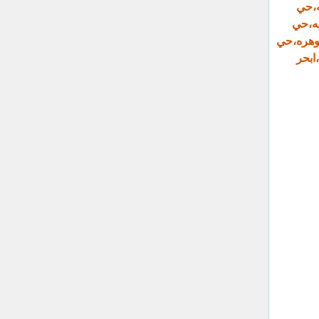
ه،حي
يه،حي
حوهره،حي
ابحر