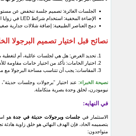
​الجلسات الغائرة: تصميم جلسة تنخفض عن مستوى 
​الإضاءة المخفية: استخدام شرائط LED في زوايا البرجولا يمنح المكان هدوءاً وجمالية في المساء.
​دمج العناصر الطبيعية: إضافة شلالات جدارية صغي
نصائح قبل اختيار تصميم البرجولا الخ
​تحديد الغرض: هل هي لجلسات عائلية، أم لتغطية
​اختيار الخامات: تأكد من اختيار خامات مقاومة لل
​المقاسات: يجب أن تتناسب مساحة البرجولا مع مس
نصيحة الخبراء:
عند اختيار "برجولات وجلسات حديثة"، ا
نيومودرن، لخلق وحدة بصرية متكاملة.
في النهايه:
​الاستثمار في
جلسات وبرجولات حديثة في جدة
هو اس
بتصميمه الحاد، فإن الهدف النهائي هو خلق زاوية هادئ
متواجدون: