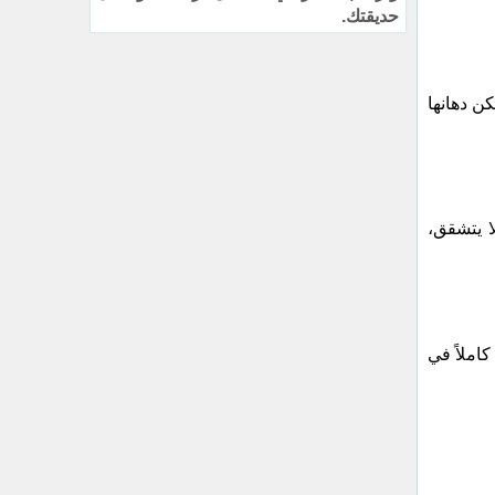
حديقتك.
كن دهانها
ا يتشقق،
املاً في