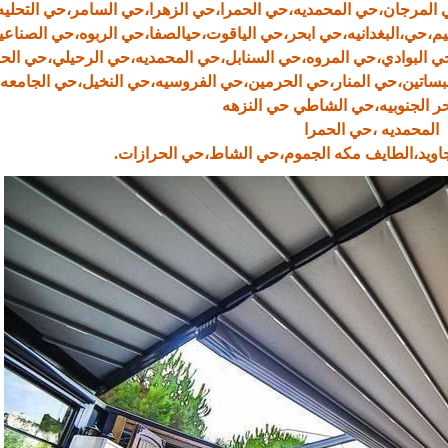
ي المرجان،حي المحمديه،حي الحمرا،حي الزهرا،حي السامر،حي التحلي
،حي،البغدانيه،حي ابحر،حي الياقوت،حيالصفا،حي الربوه،حي الصناع
حي البوادي،حي المروه،حي السنابل،حي المحمديه،حي الرحيلي،حي ال
بساتين،حي المنار،حي الحرمين،حي الفروسيه،حي النخيل،حي الجامعه،
حر الجنوبيه،حي الشاطي حي النزهه
المحمديه ،حي الحمرا
اجاويد،الطايف مكه الجموم،حي الشاط،حي الحرازات.