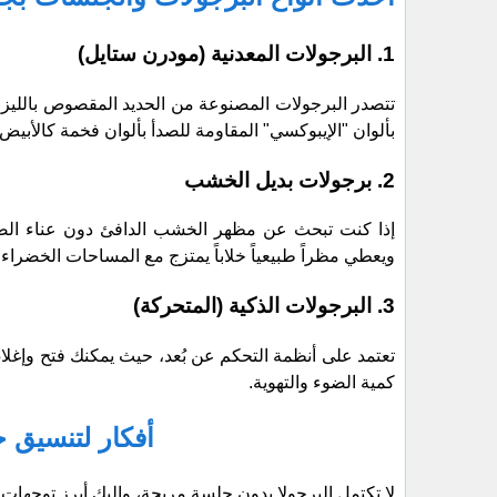
​1. البرجولات المعدنية (مودرن ستايل)
​تتصدر البرجولات المصنوعة من الحديد المقصوص بالليزرال
بألوان "الإيبوكسي" المقاومة للصدأ بألوان فخمة كالأبيض
​2. برجولات بديل الخشب
​إذا كنت تبحث عن مظهر الخشب الدافئ دون عناء الصيا
ويعطي مظراً طبيعياً خلاباً يمتزج مع المساحات الخضراء.
​3. البرجولات الذكية (المتحركة)
​تعتمد على أنظمة التحكم عن بُعد، حيث يمكنك فتح وإغلاق
كمية الضوء والتهوية.
أفكار لتنسيق
​لا تكتمل البرجولا بدون جلسة مريحة، وإليك أبرز توجهات 