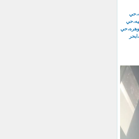
ه،حي
يه،حي
حوهره،حي
ابحر