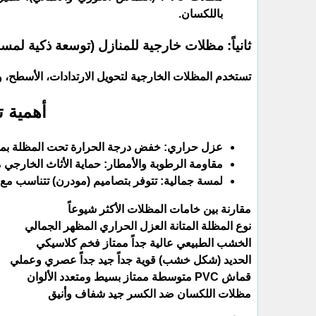
باللكسان.
​ثانياً: مظلات خارجية للمنازل (توسعة ذكية لمس
​تستخدم المظلات الخارجية لتحويل الارتدادات، الأسطح،
​أهمية
​عزل حراري: خفض درجة الحرارة تحت المظلة بمقدار 10 إلى 15 درجة 
​مقاومة الرطوبة والأمطار: حماية الأثاث الخارجي م
​لمسة جمالية: تتوفر بتصاميم (مودرن) تتناسب مع 
​مقارنة بين خامات المظلات الأكثر شيوعاً
نوع المظلة المتانة العزل الحراري المظهر الجمالي
الخشب الطبيعي عالية جداً ممتاز فخم كلاسيكي
الحديد (شكل خشب) قوية جداً جيد جداً عصري وعملي
قماش PVC متوسطة ممتاز بسيط ومتعدد الألوان
مظلات اللكسان ضد الكسر جيد شفاف وأنيق