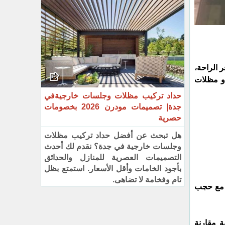
 الراحة،
و مظلات
حداد تركيب مظلات وجلسات خارجيةفي
جدة| تصميمات مودرن 2026 بخصومات
حصرية
هل تبحث عن أفضل حداد تركيب مظلات
وجلسات خارجية في جدة؟ نقدم لك أحدث
التصميمات العصرية للمنازل والحدائق
بأجود الخامات وأقل الأسعار. استمتع بظل
تام وفخامة لا تضاهى.
ء مع حجب
فة مقارنة