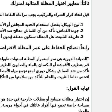
ثالثاً: معايير اختيار المظلة المثالية لمنزلك
​قبل اتخاذ قرار الشراء والتركيب، يجب مراعاة النقاط التا
​نوع الهيكل: يفضل استخدام الحديد المجلفن أو الأ
جودة القماش: تأكد من أن القماش معالج ضد الأشعة فوق البنفسجية (UV) لض
​طريقة التثبيت: هل المظلة ستكون معلقة (بدون أع
​رابعاً: نصائح للحفاظ على عمر المظلة الافتراض
​"الصيانة الدورية هي سر استمرار المظلة لسنوات طويلة د
​قم بتنظيف الأقمشة أو اللكسان بالماء والصابون اللطيف مرة ك
​تأكد من شد القماش بشكل دوري لمنع تجمع مياه الأمطار
​افحص نقاط التثبيت واللحام للتأكد من سلامتها من التأكل
​نهايه القول:
​إن اختيار مظلات مسابح أو مظلات خارجية في جدة هو ق
مساحة خاصة تجمع فيها أفراد عائلتك في أجواء مريحة. 
والمواد.