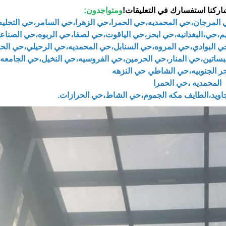
ركنا استفسارك في التعليقات!
ومتواجدون:
ي المرجان،حي المحمديه،حي الحمرا،حي الزهرا،حي السامر،حي التحلي
،حي،البغدانيه،حي ابحر،حي الياقوت،حي لصفا،حي الربوه،حي الصناع
حي البوادي،حي المروه،حي السنابل،حي المحمديه،حي الرحيلي،حي ال
بساتين،حي المنار،حي الحرمين،حي الفروسيه،حي النخيل،حي الجامعه،
حر الجنوبيه،حي الشاطي حي النزهه
المحمديه ،حي الحمرا
اجاويد،الطايف مكه الجموم،حي الشاط،حي الحرازات.