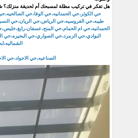
​هل تفكر في تركيب مظلة لمسبحك أم لحديقة منزلك؟ شا
حي الكوثر،حي الحمدانيه،حي الوفا،حي الصالحيه،ح
طيبه،حي الفروسيه،حي الرياض،حي الريان،حي النسيم
الحمدانيه،حي ام الحمام،حي المنح،عسفان،رابغ،خليص،
البوادي،حي الزمرد،حي الصواري،حي البحيره،حي ال
الشماليه،اب
الصناعيه،حي الاجواد،حي ال