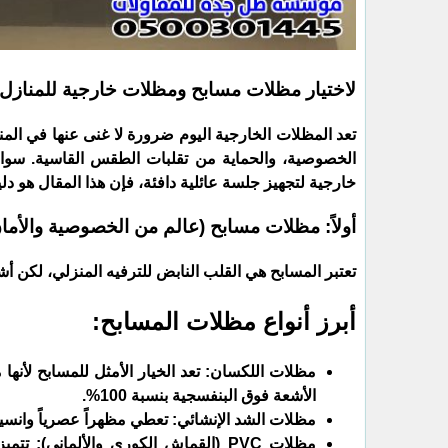
لاختيار مظلات مسابح ومظلات خارجية للمنازل 
​تعد المظلات الخارجية اليوم ضرورة لا غنى عنها في ال
الخصوصية، والحماية من تقلبات الطقس القاسية. سو
خارجية لتجهيز جلسة عائلية دافئة، فإن هذا المقال هو دليل
​أولاً: مظلات مسابح (عالم من الخصوصية والأما
​تعتبر المسابح هي القلب النابض للترفيه المنزلي، لكن 
​أبرز أنواع مظلات المسابح:
​مظلات اللكسان: تعد الخيار الأمثل للمسابح لأن
الأشعة فوق البنفسجية بنسبة 100%.
​مظلات الشد الإنشائي: تعطي مظهراً عصرياً وانسي
​مظلات PVC (القماش الكوري والألماني