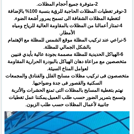
‏3-نوفر تغطيات المظلات الحاجبة للرؤية بنسبة 100% بالإضافة
لتغطية المظلات الشفافة الى تسمح يمرور أشعة ‏الضوء.‏
‏4-تمتاز أعمالنا من المظلات بالمقاومة العالية للرياح ومياه
الأمطار.‏
‏5-نراعي عند تركيب المظلة موقع الشمس للمظلة مع الإهتمام
بالشكل الجمالي للمظلة.‏
‏6-الهياكل الحديدية للمظلة مصممة بجودة عالية بأيدي فنيين
متخصصين مع مراعاة دهان الهياكل بالبودرة الحرارية ‏المقاومة
لعوامل المناخ السيئة. ‏
متخصصون فى تركيب مظلات مسابح الفلل والفنادق والمجمعات
السكنية والقصور فى جدة وضواحيها.‏
نهتم بتغطية المسابح بالمظلات التى تمنع الحشرات والأتربة
وتسمح بتمرير الضور حسب طلب العميل.يمكننا عمل تغطيات
‏جانبية لأعمال المظلات حسب طلب الزبون.‏