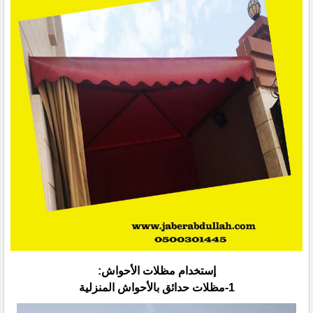
إستخدام مظلات الأحواش:‏