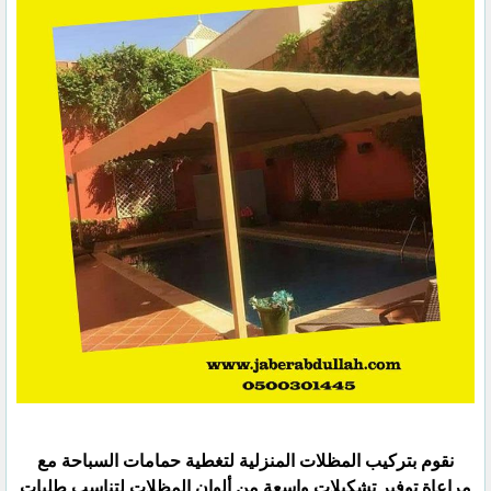
نقوم بتركيب المظلات المنزلية لتغطية حمامات السباحة مع
مراعاة توفير تشكيلات واسعة من ألوان المظلات لتناسب ‏طلبات