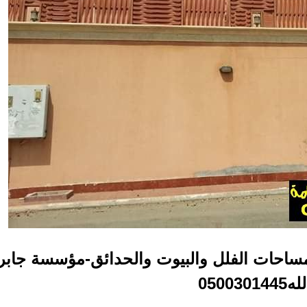
مساحات الفلل والبيوت والحدائق-مؤسسة جابر
ه0500301445