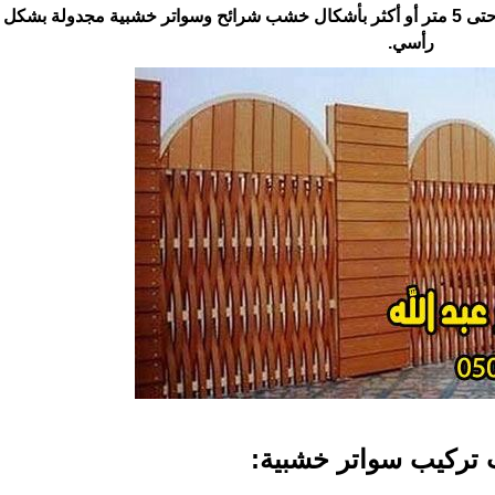
‏-تتوفر السواتر الخشبية بارتفاعات تبدأ من نصف متر وحتى 5 متر أو أكثر بأشكال خشب شرائح وسواتر خشبية مجدولة ‏
رأسي.‏
تركيب سواتر خشبية:‏