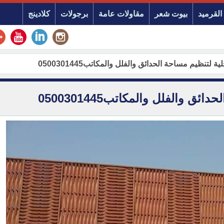
القرميد
بيوت شعر
مقاولات عامة
برجولات
كلادينج
لتنظيم مساحة الحدائق والفلل والمكاتب0500301445‏
والفلل والمكاتب0500301445‏