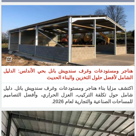
هناجر ومستودعات وغرف سندويش بانل بحي الأندلس: الدليل
الشامل لأفضل حلول التخزين والبناء الحديث
اكتشف مزايا بناء هناجر ومستودعات وغرف سندويش بانل. دليل
شامل حول تكلفة التركيب، العزل الحراري، وأفضل التصاميم
للمساحات الصناعية والتجارية لعام 2026.