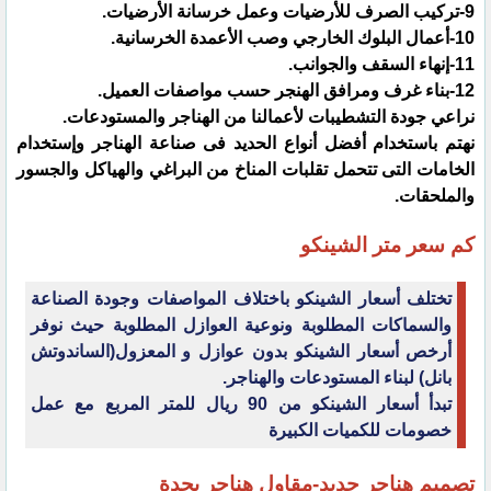
نراعي جودة التشطيبات لأعمالنا من الهناجر والمستودعات‏.
نهتم باستخدام أفضل أنواع الحديد فى صناعة الهناجر وإستخدام
الخامات التى تتحمل تقلبات المناخ من البراغي والهياكل والجسور
والملحقات.
كم سعر متر الشينكو
تختلف أسعار الشينكو باختلاف المواصفات وجودة الصناعة
والسماكات المطلوبة ونوعية العوازل المطلوبة حيث نوفر
‏أرخص أسعار الشينكو بدون عوازل و المعزول(الساندوتش
بانل) لبناء المستودعات والهناجر.‏
تبدأ أسعار الشينكو من 90 ريال للمتر المربع مع عمل
خصومات للكميات الكبيرة‏
تصميم هناجر حديد-مقاول هناجر بجدة