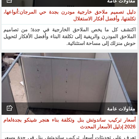
مقاولات عامة
دليل تصميم ملاحق خارجية مودرن بجدة حي المرجان:أنواعها،
تكلفتها، وأفضل أفكار الاستغلال
اكتشف كل ما يخص الملاحق الخارجية في جدة؛ من تصاميم
الملاحق المودرن والريفية إلى تكلفة البناء وأفضل الأفكار لتحويل
حوش منزلك إلى مساحة استثنائية.
مقاولات عامة
أسعار تركيب ساندوتش بنل وتكلفة بناء هنجر شينكو بجدةلعام
2026 |دليل الأسعار المحدث
تعرف على تحديثات أسعار تركيب ساندوتش بنل في جدة وسعر