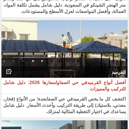
متر الهنجر الشينكو في السعودية. دليل شامل يشمل تكلفة المواد،
العمالة، وأفضل المواصفات لعزل الأسطح والمستودعات.
القرميد
أفضل أنواع القرميدفي حي الصفاواسعارها 2026: دليل شامل
للتركيب والمميزات
اكتشف كل ما يخص القرميدفي حي الصفابجدة؛ من الأنواع (فخار،
معدني، بلاستيك) إلى طريقة التركيب وأحدث الأسعار. دليل شامل
يساعدك في اختيار التغطية المثالية لمنزلك.