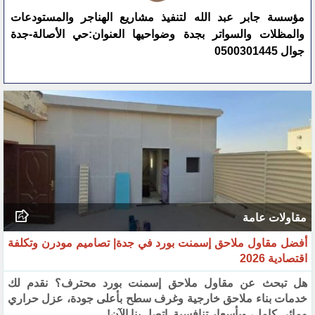
مؤسسة جابر عبد الله لتنفيذ مشاريع الهناجر والمستودعات
والمظلات والسواتر بجدة وضواحيها العنوان:حي الأصالة-جدة
جوال 0500301445
مقاولات عامة
أفضل مقاول ملاحق إسمنت بورد في جدة| تصاميم مودرن وتكلفة
اقتصادية 2026
هل تبحث عن مقاول ملاحق إسمنت بورد محترف؟ نقدم لك
خدمات بناء ملاحق خارجية وغرف سطح بأعلى جودة، عزل حراري
ومائي كامل، وبأسعار تنافسية. اتصل بنا الآن!