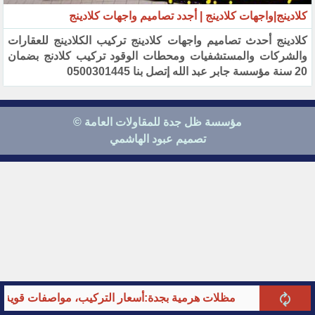
كلادينج|واجهات كلادينج | أجدد تصاميم واجهات كلادينج
كلادينج أحدث تصاميم واجهات كلادينج تركيب الكلادينج للعقارات
والشركات والمستشفيات ومحطات الوقود تركيب ‏كلادنج بضمان
20 سنة مؤسسة جابر عبد الله إتصل بنا 0500301445‏
مؤسسة ظل جدة للمقاولات العامة ©
تصميم عبود الهاشمي
مظلات هرمية بجدة:أسعار التركيب، مواصفات قوية وأحدث