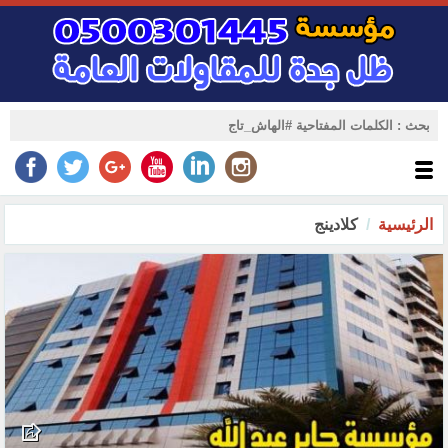
الرئيسية
كلادينج