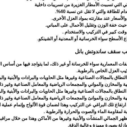
 التي تسببت الأمطار الغزيرة من تسريبات داخلية
م للطاقة والتي لا تقل عن نسبة 40%.
لأسعار عند مقارنته بمواد العزل الأخرى.
حيث خفة الوزن وتقليل الأحمال على المباني.
 وقت كبير في التركيب والاستخدام .
 الأسطح سواء الخرسانية أو المعدنية أو الشينكو.
ب سقف ساندوتش بانل
اصفات المعمارية سواء للخرسانة أو غير ذلك، لما يتواجد فيها من أساس 
يب العزل الخاص بالرطوبة.
النطاق بالمجالات الصناعية وغيرها مثل الحاويات والبرادات والأبنية والب
 والمخازن والمواني والمجمعات الرياضية والمعامل الصناعية وغير ذل
النطاق بالمجالات الصناعية وغيرها مثل الحاويات والبرادات والأبنية وال
 والمخازن والموانئ والمجمعات الرياضية والمعامل الصناعية وغير ذل
ارتفاع تلك البراغي عن التركيب وهذا لضمان قوة الألواح وإتمام عملية 
بة لمقاومة الماء والصوت والحرارة والرطوبة .
ظهر الجمالي المنشآت والأبنية وغيرها من الأماكن وهذا من خلال مراقب
لعازلة بصورة مميزة وعالية الدقة.