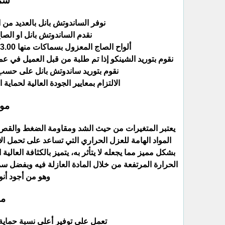
سما
نوفر الساندوتش بانل بالعديد من 
نقدم الساندوتش بانل او الصا
ألواح الصاج المعزول بسماكات منها 3.00 سم، 5.00 سم، 750 سم، و10.00 سم سواء للأسقف أو للحوائط.
نقوم بتوريد الشينكو إذا تم طلبة من قبل العميل في عملية تنف
نقوم بتوريد ساندوتش بانل على حسب 
الالتزام بمعايير الجودة العالية لحماية
مو
يعتبر المتغيرات من حيث الشد ومقاومة الضغط والقص و
المواد الهامة للعزل الحراري التي تساعد على تحمل ال
بشكل مميز مما يجعله لا يتأثر به، يتميز بالكثافة العال
الحرارة المرتفعة من خلال المادة العازلة فيه وبفضل سماكت
وهو من أجود أنو
مم
تعمل على توفير أعلى نسبة حماية