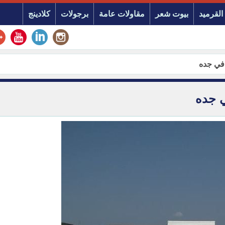
القرميد
بيوت شعر
مقاولات عامة
برجولات
كلادينج
 في جده
ي جده