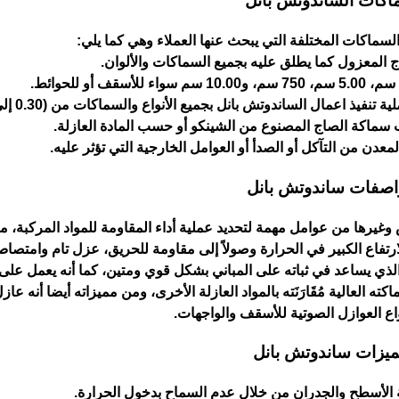
كات الساندوتش بانل
السماكات المختلفة التي يبحث عنها العملاء وهي كما يلي:
ج المعزول كما يطلق عليه بجميع السماكات والألوان.
يذ اعمال الساندوتش بانل بجميع الأنواع والسماكات من (0.30 إلى0.70).
سماكة الصاج المصنوع من الشينكو أو حسب المادة العازلة.
 المعدن من التآكل أو الصدأ أو العوامل الخارجية التي تؤثر عليه.
اصفات ساندوتش بانل
غيرها من عوامل مهمة لتحديد عملية أداء المقاومة للمواد المركبة، 
ارتفاع الكبير في الحرارة وصولاً إلى مقاومة للحريق، عزل تام وامتصاص
ية الذي يساعد في ثباته على المباني بشكل قوي ومتين، كما أنه يعمل عل
ه العالية مُقَارَنَته بالمواد العازلة الأخرى، ومن مميزاته أيضا أنه ع
اع العوازل الصوتية للأسقف والواجهات.
يزات ساندوتش بانل
 الأسطح والجدران من خلال عدم السماح بدخول الحرارة.