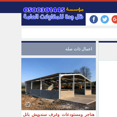
اعمال ذات صله
هناجر ومستودعات وغرف سندويش بانل