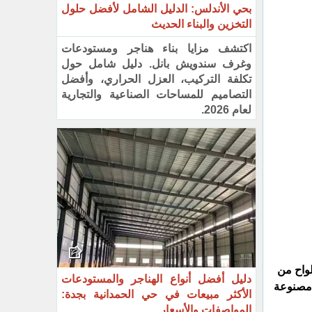
بحي الأندلس: الدليل الشامل لأفضل حلول
التخزين والبناء الحديث
اكتشف مزايا بناء هناجر ومستودعات
وغرف سندويش بانل. دليل شامل حول
تكلفة التركيب، العزل الحراري، وأفضل
التصاميم للمساحات الصناعية والتجارية
لعام 2026.
لواح من
دليل أفضل أنواع الهناجر والمستودعات
 مصنوعة
الأكثر مبيعات في حي الحمدانية بجدة:
المواصفات والأسعار