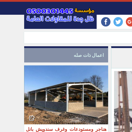
اعمال ذات صله
هناجر ومستودعات وغرف سندويش بانل