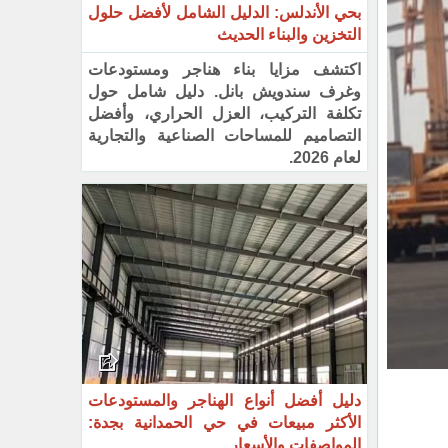
بحي الأندلس: الدليل الشامل لأفضل حلول
التخزين والبناء الحديث
اكتشف مزايا بناء هناجر ومستودعات
وغرف سندويش بانل. دليل شامل حول
تكلفة التركيب، العزل الحراري، وأفضل
التصاميم للمساحات الصناعية والتجارية
لعام 2026.
دليل أفضل أنواع الهناجر والمستودعات
الأكثر مبيعات في حي الحمدانية بجدة:
المواصفات والأسعار