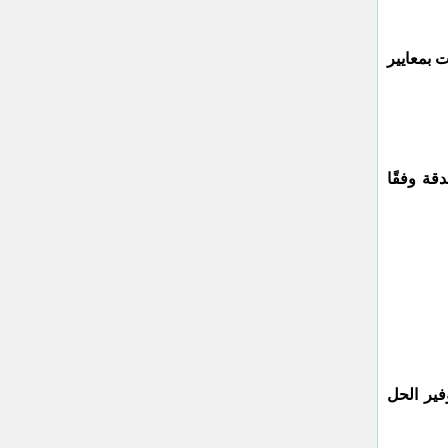
 بمعايير
قة وفقًا
فير الحل