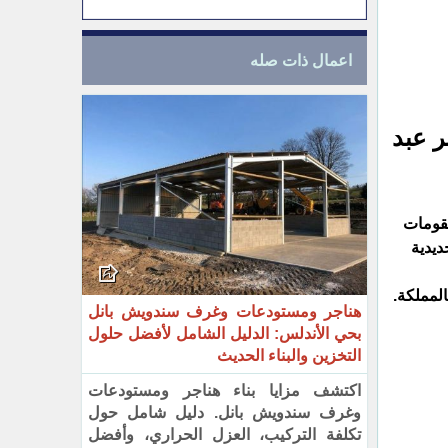
اعمال ذات صله
ر عبد
مقومات
ديدية
لمملكة.‏
هناجر ومستودعات وغرف سندويش بانل
بحي الأندلس: الدليل الشامل لأفضل حلول
التخزين والبناء الحديث
اكتشف مزايا بناء هناجر ومستودعات
وغرف سندويش بانل. دليل شامل حول
تكلفة التركيب، العزل الحراري، وأفضل