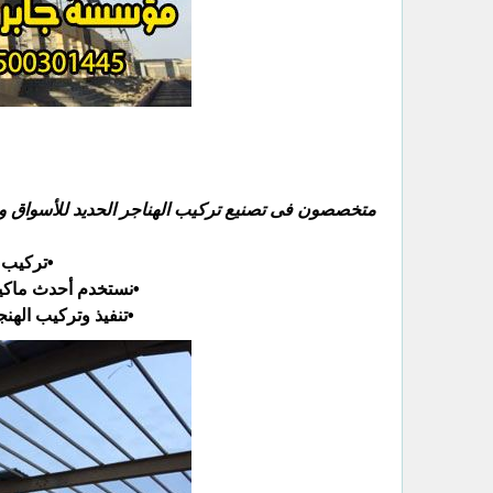
متخصصون فى تصنيع تركيب الهناجر الحديد للأسواق وم
•تركيب 
•نستخدم أحدث ماكين
•تنفيذ وتركيب الهن