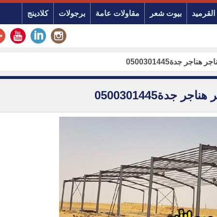
القرميد
بيوت شعر
مقاولات عامة
برجولات
كلادينج
جر جدة0500301445
جدة0500301445