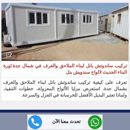
تركيب ساندوتش بانل لبناء الملاحق والغرف في شمال جدة:ثورة
البناء الحديث لالواح سندويش بنل
تعرف على كيفية تركيب ساندوتش بانل لبناء الملاحق والغرف
بشمال جدة. استعرض مزايا الألواح المعزولة، خطوات التنفيذ،
ولماذا تعتبر البديل الأفضل للخرسانة في العزل والسرعة.
مؤسسة ظل جدة للمقاولات العامة ©
تحدث معنا الآن
تصميم عبود الهاشمي