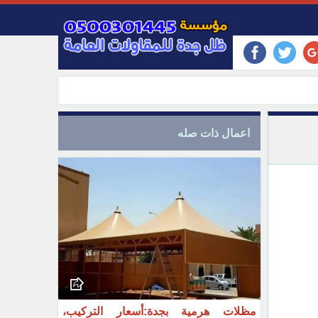
اعمال ذات صله
مظلات هرمية بجدة:أسعار التركيب،