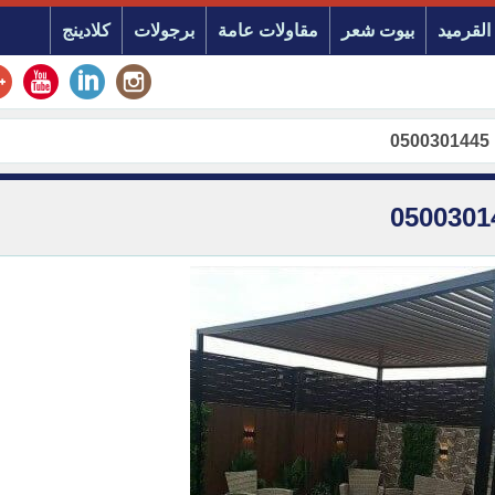
القرميد
بيوت شعر
مقاولات عامة
برجولات
كلادينج