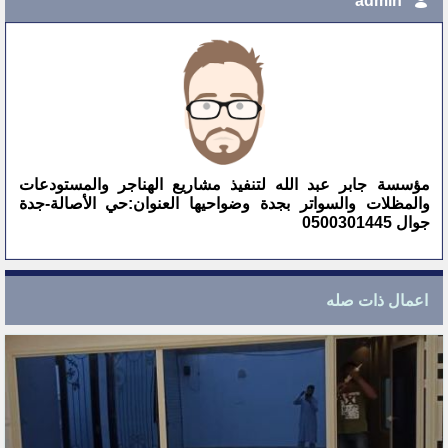
admin
مؤسسة جابر عبد الله لتنفيذ مشاريع الهناجر والمستودعات
والمظلات والسواتر بجدة وضواحيها العنوان:حي الأصالة-جدة
جوال 0500301445
اعمال ذات صله