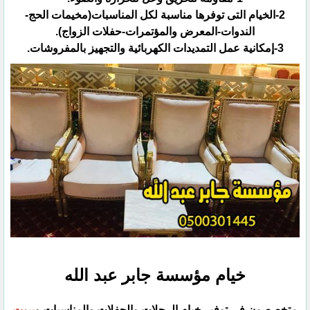
‏2-الخيام التى توفرها مناسبة لكل المناسبات(مخيمات الحج-
الندوات-المعرض والمؤتمرات-حفلات الزواج).‏
خيام مؤسسة جابر عبد الله
متخصصون فى توفير خيام الرحلات والحفلات والمناسبات و
بيوت