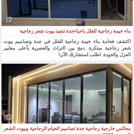
بناء خيمة زجاجية للفلل باحياءجدة:تنفيذ بيوت شعر زجاجية
اكتشف فخامة بناء خيمة زجاجية للفلل في جدة وتصاميم بيوت
شعر زجاجية مبتكرة. دمج بين التراث والعصرية بأعلى معايير
العزل والجودة. اطلب استشارتك الآن!
مجالس خارجية زجاجية جدة:تصاميم الخيام الزجاجية وبيوت الشعر