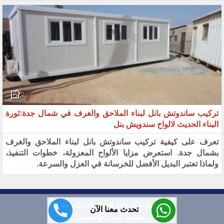
تركيب ساندوتش بانل لبناء الملاحق والغرف في شمال جدة:ثورة
البناء الحديث لالواح سندويش بنل
تعرف على كيفية تركيب ساندوتش بانل لبناء الملاحق والغرف
بشمال جدة. استعرض مزايا الألواح المعزولة، خطوات التنفيذ،
ولماذا تعتبر البديل الأفضل للخرسانة في العزل والسرعة.
مؤسسة ظل جدة للمقاولات العامة ©
تحدث معنا الآن
تصميم عبود الهاشمي