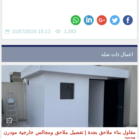
31/07/2024 15:13
1,383
اعمال ذات صله
مقاول بناء ملاحق بجدة | تفصيل ملاحق ومجالس خارجية مودرن