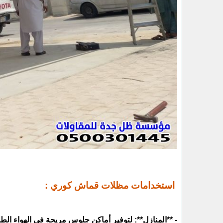
استخدامات مظلات قماش كوري :
- **المنازل**: لتوفير أماكن جلوس مريحة في الهواء الط