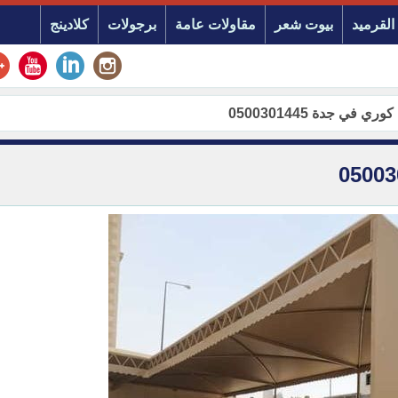
القرميد
بيوت شعر
مقاولات عامة
برجولات
كلادينج
في جدة 0500301445