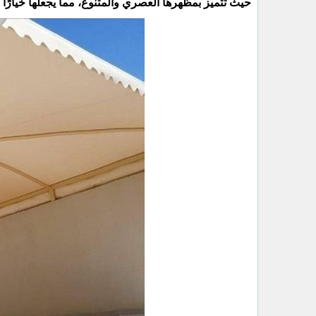
حيث تتميز بمظهرها العصري والمتنوع، مما يجعلها خيارًا 