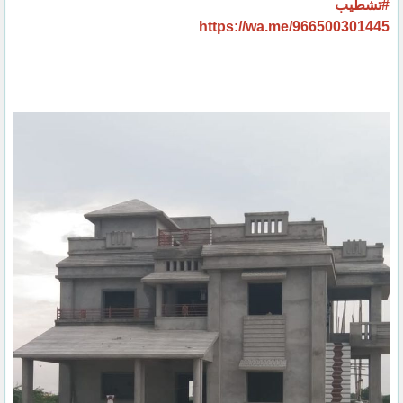
#تشطيب
https://wa.me/966500301445