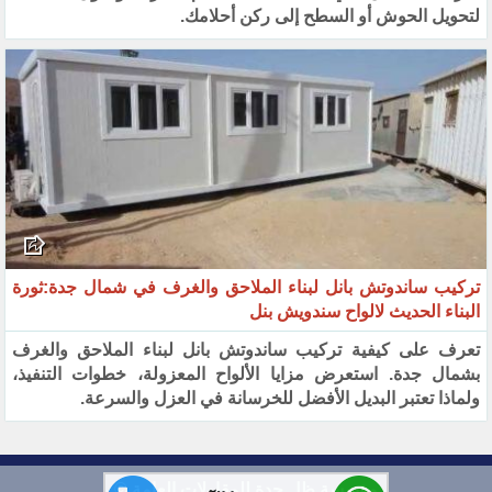
لتحويل الحوش أو السطح إلى ركن أحلامك.
تركيب ساندوتش بانل لبناء الملاحق والغرف في شمال جدة:ثورة
البناء الحديث لالواح سندويش بنل
تعرف على كيفية تركيب ساندوتش بانل لبناء الملاحق والغرف
بشمال جدة. استعرض مزايا الألواح المعزولة، خطوات التنفيذ،
ولماذا تعتبر البديل الأفضل للخرسانة في العزل والسرعة.
مؤسسة ظل جدة للمقاولات العامة ©