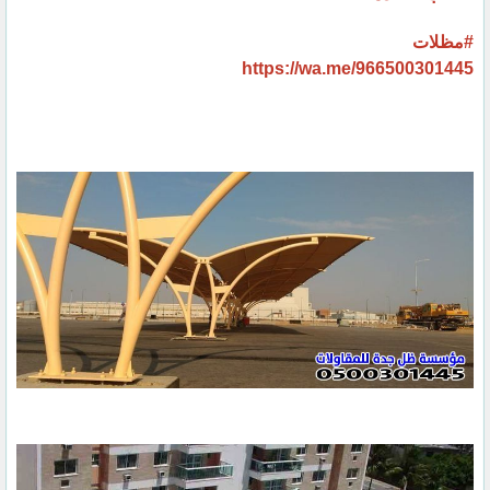
#مظلات
https://wa.me/966500301445