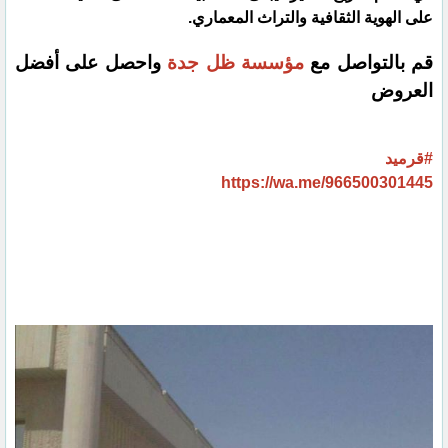
على الهوية الثقافية والتراث المعماري.
قم بالتواصل مع
مؤسسة ظل جدة
واحصل على أفضل
العروض
#قرميد
https://wa.me/966500301445