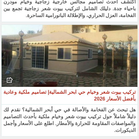
اكتشف أحدث تصاميم مجالس خارجية زجاجية وخيام مودرن
باحياء جدة. دليلك الشامل لتركيب بيوت شعر زجاجية تجمع بين
الفخامة، العزل الحراري، والإطلالة البانورامية الساحرة.
تركيب بيوت شعر وخيام حي ابحر الشمالية| تصاميم ملكية وعادية
بأفضل الأسعار 2026
هل تبحث عن الفخامة والأصالة في حي أبحر الشمالية؟ نقدم لك
دليلاً شاملاً حول تركيب بيوت شعر وخيام ملكية بأحدث التصاميم
والمواصفات المقاومة للحرارة والأمطار. اطلع على الأسعار وأجمل
الديكورات.