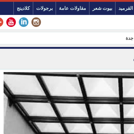
القرميد
بيوت شعر
مقاولات عامة
برجولات
كلادينج
جدة