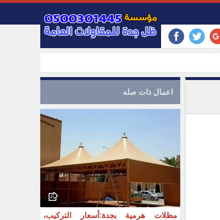
اعمال ذات صله
مظلات هرمية بجدة:أسعار التركيب،