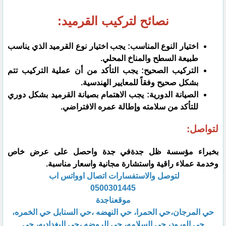
نصائح لتركيب القرميد:
اختيار النوع المناسب: يجب اختيار نوع القرميد الذي يناسب
طبيعة السطح والمناخ المحلي.
التركيب الصحيح: يجب التأكد من أن عملية التركيب تتم
بشكل صحيح وفقاً للمعايير الهندسية.
الصيانة الدورية: يجب الاهتمام بصيانة القرميد بشكل دوري
للتأكد من سلامته وإطالة عمره الافتراضي.
لتواصل:
بخبراء مؤسسة ظل جدةفي جدة واحصل على عرض خاص
وخدمة عملاء راقية واستشارة مجانية واسعار مناسبة.
لتوصل والاستفسارات اتصال اوواتس اب
0500301445
موقعناجدة
حي المرجان،حي الحمرا، حي النهضه ،حي السنابل حي الخمره،
حي الورود، حي السلامه، حي الروضه ،حي البغداديه، حي