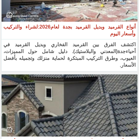
أنواع القرميد وبديل القرميد بجدة لعام2026:لشراء والتركيب
وأسعار اليوم
اكتشف الفرق بين القرميد الفخاري وبديل القرميد في
أحياءجدة(المعدني والبلاستيك). دليل شامل حول المميزات،
العيوب، وطرق التركيب المبتكرة لحماية منزلك وتجميله بأفضل
الأسعار.