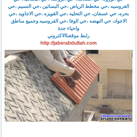
الغروسيه ،حي مخطط الرياض ،حي البساتين ،حي النسيم ،حي
بحره، حي عسفان، حي التحليه ،حي القويزه ،حي الاجاويد ،حي
الاجواد، حي النهضه ،حي الوفا ،حي الفروسيه.وجميع مناطق
واحياء جدة
رابط موقعناالاكتروني
http://jaberabdullah.com