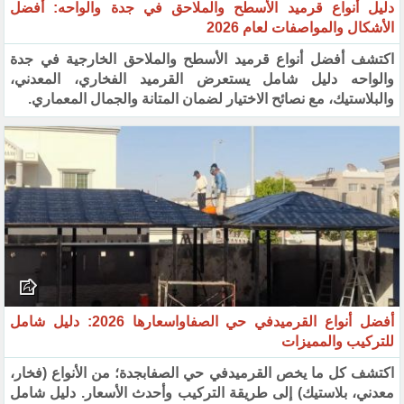
دليل أنواع قرميد الأسطح والملاحق في جدة والواحه: أفضل
الأشكال والمواصفات لعام 2026
اكتشف أفضل أنواع قرميد الأسطح والملاحق الخارجية في جدة
والواحه دليل شامل يستعرض القرميد الفخاري، المعدني،
والبلاستيك، مع نصائح الاختيار لضمان المتانة والجمال المعماري.
أفضل أنواع القرميدفي حي الصفاواسعارها 2026: دليل شامل
للتركيب والمميزات
اكتشف كل ما يخص القرميدفي حي الصفابجدة؛ من الأنواع (فخار،
معدني، بلاستيك) إلى طريقة التركيب وأحدث الأسعار. دليل شامل