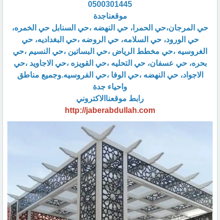
0500301445
موقعناجدة
حي المرجان،حي الحمرا، حي النهضه ،حي السنابل حي الخمره،
حي الورود، حي السلامه، حي الروضه ،حي البغداديه، حي
الغروسيه ،حي مخطط الرياض ،حي البساتين ،حي النسيم ،حي
بحره، حي عسفان، حي التحليه ،حي القويزه ،حي الاجاويد ،حي
الاجواد، حي النهضه ،حي الوفا ،حي الفروسيه.وجميع مناطق
واحياء جدة
رابط موقعناالاكتروني
http://jaberabdullah.com