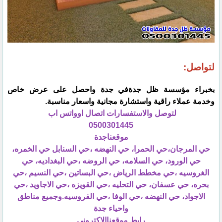
لتواصل:
بخبراء مؤسسة ظل جدةفي جدة واحصل على عرض خاص
وخدمة عملاء راقية واستشارة مجانية واسعار مناسبة.
لتوصل والاستفسارات اتصال اوواتس اب
0500301445
موقعناجدة
حي المرجان،حي الحمرا، حي النهضه ،حي السنابل حي الخمره،
حي الورود، حي السلامه، حي الروضه ،حي البغداديه، حي
الغروسيه ،حي مخطط الرياض ،حي البساتين ،حي النسيم ،حي
بحره، حي عسفان، حي التحليه ،حي القويزه ،حي الاجاويد ،حي
الاجواد، حي النهضه ،حي الوفا ،حي الفروسيه.وجميع مناطق
واحياء جدة
رابط موقعناالاكتروني