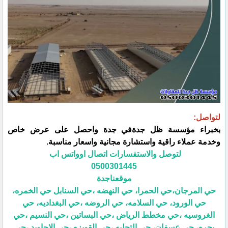
لتواصل:
بخبراء مؤسسة ظل جدةفي جدة واحصل على عرض خاص
وخدمة عملاء راقية واستشارة مجانية واسعار مناسبة.
لتوصل والاستفسارات اتصال اوواتس اب
0500301445
موقعناجدة
حي المرجان،حي الحمرا، حي النهضه ،حي السنابل حي الخمره،
حي الورود، حي السلامه، حي الروضه ،حي البغداديه، حي
الغروسيه ،حي مخطط الرياض ،حي البساتين ،حي النسيم ،حي
بحره، حي عسفان، حي التحليه ،حي القويزه ،حي الاجاويد ،حي