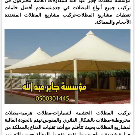
مؤسسة مظلات جابر عبد الله للمقاولات العامة محترفون فى
تركيب جميع أنواع المظلات في جدة-نستخدم أفضل خامات
تغطيات مشاريع المظلات-تركيب مشاريع المظلات المتعددة
الأحجام والسماكة.
تركيب المظلات الخشبية للسيارات-مظلات هرمية-مظلات
مخروطية-مظلات بالشكال الدائري والمقوس.نهتم بالجودة العالية
لمشاريع المظلات بحيث تتأقلم مع أشد تقلبات المناخ بالمملكة من
حرارة شديدة ورياح وسيول.نقوم بتفصيل المظلة حسب التصميم