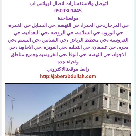
لتوصل والاستفسارات اتصال اوواتس اب
0500301445
موقعناجدة
حي المرجان،حي الحمرا، حي النهضه ،حي السنابل حي الخمره،
حي الورود، حي السلامه، حي الروضه ،حي البغداديه، حي
الغروسيه ،حي مخطط الرياض ،حي البساتين ،حي النسيم ،حي
بحره، حي عسفان، حي التحليه ،حي القويزه ،حي الاجاويد ،حي
الاجواد، حي النهضه ،حي الوفا ،حي الفروسيه.وجميع مناطق
واحياء جدة
رابط موقعناالاكتروني
http://jaberabdullah.com