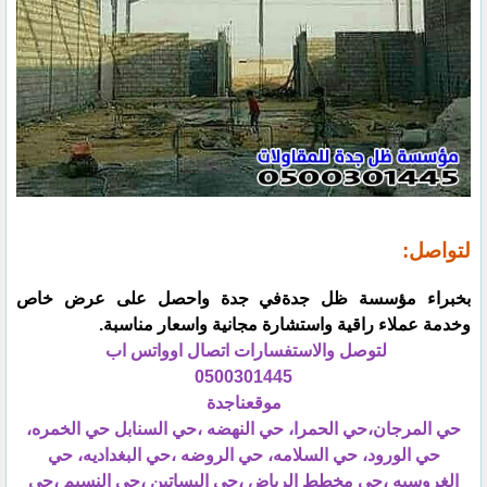
لتواصل:
بخبراء مؤسسة ظل جدةفي جدة واحصل على عرض خاص
وخدمة عملاء راقية واستشارة مجانية واسعار مناسبة.
لتوصل والاستفسارات اتصال اوواتس اب
0500301445
موقعناجدة
حي المرجان،حي الحمرا، حي النهضه ،حي السنابل حي الخمره،
حي الورود، حي السلامه، حي الروضه ،حي البغداديه، حي
الغروسيه ،حي مخطط الرياض ،حي البساتين ،حي النسيم ،حي