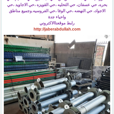
بحره، حي عسفان، حي التحليه ،حي القويزه ،حي الاجاويد ،حي
الاجواد، حي النهضه ،حي الوفا ،حي الفروسيه.وجميع مناطق
واحياء جدة
رابط موقعناالاكتروني
http://jaberabdullah.com