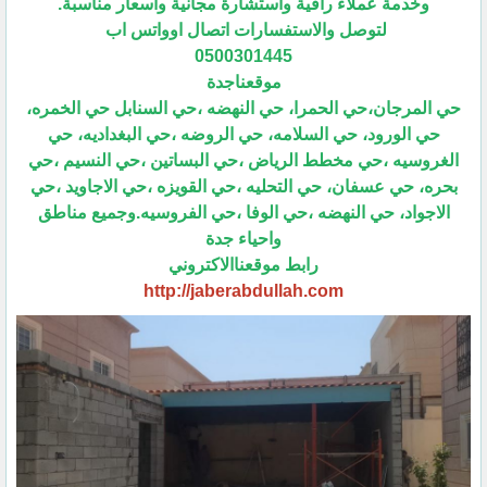
وخدمة عملاء راقية واستشارة مجانية واسعار مناسبة.
لتوصل والاستفسارات اتصال اوواتس اب
0500301445
موقعناجدة
حي المرجان،حي الحمرا، حي النهضه ،حي السنابل حي الخمره،
حي الورود، حي السلامه، حي الروضه ،حي البغداديه، حي
الغروسيه ،حي مخطط الرياض ،حي البساتين ،حي النسيم ،حي
بحره، حي عسفان، حي التحليه ،حي القويزه ،حي الاجاويد ،حي
الاجواد، حي النهضه ،حي الوفا ،حي الفروسيه.وجميع مناطق
واحياء جدة
رابط موقعناالاكتروني
http://jaberabdullah.com