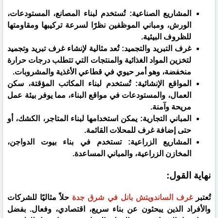
​المشاريع الصناعية: تُستخدم لبناء المصانع، المستودعات،
الورش، ومباني الموظفين نظرًا لسرعة تركيبها ومقاومتها
للظروف البيئية.
غرف التبريد والتجميد: تُعد مثالية لإنشاء غرف تبريد وتجميد
لتخزين المواد الغذائية والمنتجات التي تتطلب درجات حرارة
منخفضة، وهو أمر حيوي في قطاعي الأغذية والمشروبات.
​المواقع الإنشائية: تُستخدم لبناء المكاتب المؤقتة، سكن
العمال، والمستودعات في مواقع البناء، مما يوفر بيئة عمل
مريحة وآمنة.
​المباني التجارية: يمكن استخدامها لبناء المتاجر، الكشك، أو
حتى إضافة غرف للمحلات القائمة.
​المشاريع الزراعية: تستخدم في بناء بيوت الدواجن،
المخازن الزراعية، والمباني المساعدة.
نهاية القول:
​تُعتبر
غرف الساندويتش بانل في شرق جدة
حلاً مثاليًا للشركات
والأفراد الذين يبحثون عن بناء سريع، اقتصادي، وفعال. بفضل