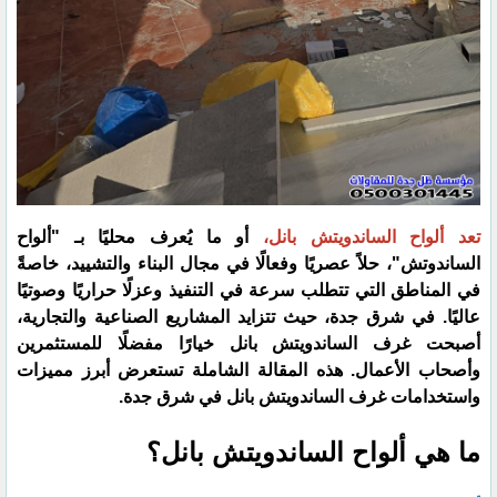
تعد ألواح الساندويتش بانل،
أو ما يُعرف محليًا بـ "ألواح
الساندوتش"، حلاً عصريًا وفعالًا في مجال البناء والتشييد، خاصةً
في المناطق التي تتطلب سرعة في التنفيذ وعزلًا حراريًا وصوتيًا
عاليًا. في شرق جدة، حيث تتزايد المشاريع الصناعية والتجارية،
أصبحت غرف الساندويتش بانل خيارًا مفضلًا للمستثمرين
وأصحاب الأعمال. هذه المقالة الشاملة تستعرض أبرز مميزات
واستخدامات غرف الساندويتش بانل في شرق جدة.
​ما هي ألواح الساندويتش بانل؟