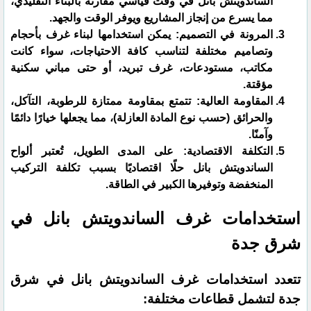
الساندويتش بانل في وقت قياسي مقارنةً بالبناء التقليدي،
مما يسرع من إنجاز المشاريع ويوفر الوقت والجهد.
المرونة في التصميم: يمكن استخدامها لبناء غرف بأحجام
وتصاميم مختلفة لتناسب كافة الاحتياجات، سواء كانت
مكاتب، مستودعات، غرف تبريد، أو حتى مباني سكنية
مؤقتة.
​المقاومة العالية: تتمتع بمقاومة ممتازة للرطوبة، التآكل،
والحرائق (حسب نوع المادة العازلة)، مما يجعلها خيارًا دائمًا
وآمنًا.
​التكلفة الاقتصادية: على المدى الطويل، تُعتبر ألواح
الساندويتش بانل حلًا اقتصاديًا بسبب تكلفة التركيب
المنخفضة وتوفيرها الكبير في الطاقة.
​استخدامات غرف الساندويتش بانل في
شرق جدة
​تتعدد استخدامات غرف الساندويتش بانل في شرق
جدة لتشمل قطاعات مختلفة: