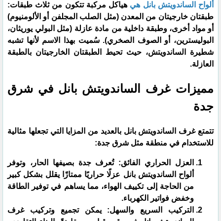
​ألواح الساندويتش بانل هي
هياكل مركبة تتكون من ثلاث طبقات:
طبقتان خارجيتان من المعدن (مثل الصلب المجلفن أو الألومنيوم)
أو مواد أخرى، وطبقة داخلية من مادة عازلة (مثل البولي يوريثان،
البوليسترين، أو الصوف الصخري). سُميت بهذا الاسم لأنها تشبه
شطيرة الساندويتش، حيث تحيط الطبقتان الخارجيتان بالطبقة
العازلة.
​مميزات غرف الساندويتش بانل في شرق
جدة
​تتمتع غرف الساندويتش بانل بالعديد من المزايا التي تجعلها مثالية
للاستخدام في منطقة مثل شرق جدة:
​العزل الحراري الفائق: تُعرف جدة بصيفها الحار، وتوفر
ألواح الساندويتش بانل عزلًا حراريًا ممتازًا يقلل بشكل كبير
من الحاجة إلى تكييف الهواء، مما يساهم في توفير الطاقة
وخفض فواتير الكهرباء.
​التركيب السريع والسهل: يمكن تجميع وتركيب غرف