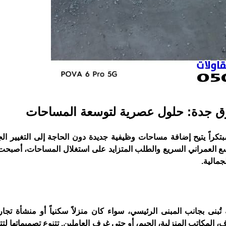
رق جدة: حلول عصرية لتوسعة المساحات
اً مبتكراً يتيح إضافة مساحات وظيفية جديدة دون الحاجة إلى التغيير ا
 العمراني السريع والطلب المتزايد على استغلال المساحات، أصبحت
جمالية.
ُبنى بجانب المبنى الرئيسي، سواء كان منزلاً سكنياً أو منشأة تجار
المكاتب المنزلية، الجيم، أو حتى غرف العاملين. تتنوع تصميماتها لت