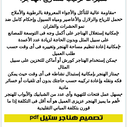
•مقاومة عالية للتأكل والأجواء المعروفة بالرطوبة والأملاح
•تحمل للرياح والزلازل والأعاصير ومياه السيول وإحكام كامل ضد
نمو الحشرات والفئران
•إمكانية إستغلال الهناجر على أكمل وجه فى التوسعة للمصانع
على سبيل المثل وبدون الحاجة لزيادة عدد ‏الأعمدة
•إمكانية إعادة تنظيم مساحة الهنجر وتغييره فى أى وقت حسب
طلب العميل
•يمكن إستخدام الهناجر كورش أو أماكن للتخزين على سبيل
المثال
•يمتاز الهنجر بإمكانية إستبدال نشاطه فى أى وقت حيث يمكن
فكه ونقله وإعادة تركيبه حسب حاجتك بدون أى ‏تلفيات أو خسائر
مادية
•يسهل عمل فتحات للتهوية وأى عدد من الشبابيك والأبواب للهنجر
•أهم ما يميز الهنجر عزيزى العميل هو أنه أقل فى التكلفة إذا ما
قورن بتكلفة المباني التقليدية