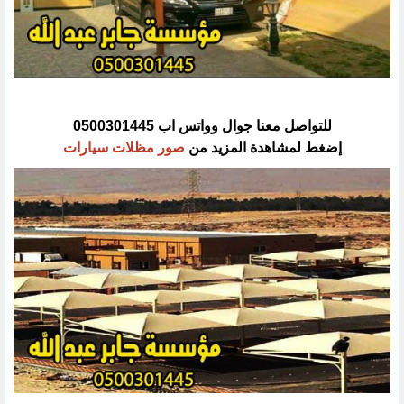
للتواصل معنا جوال وواتس اب 0500301445‏
إضغط لمشاهدة المزيد من
صور مظلات سيارات