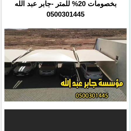
بخصومات 20% للمتر‏ -جابر عبد الله
0500301445