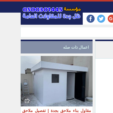
اعمال ذات صله
مقاول بناء ملاحق بجدة | تفصيل ملاحق