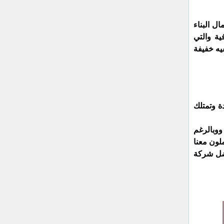
ل البناء
ية والتي
يه خفيفة
 وتمتلك
ووبالرغم
لون معنا
فضل شركة