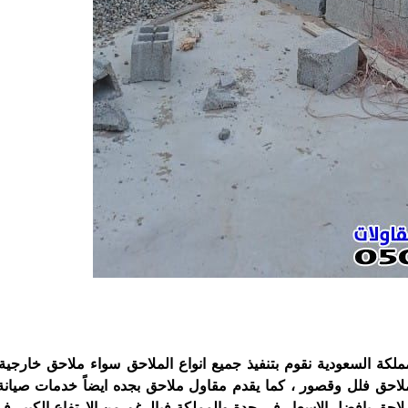
كة السعودية نقوم بتنفيذ جميع انواع الملاحق سواء ملاحق خارجية
ملاحق فلل وقصور ، كما يقدم مقاول ملاحق بجده ايضاً خدمات صيانة
احق بافضل الاسعار في جدة والمملكة فبالرغم من الارتفاع الكبير في