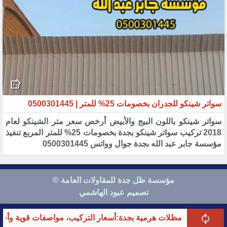
سواتر شينكو للجدران بخصومات 25% للمتر | 0500301445‏
سواتر شينكو باللون البيج والأبيض أرخص سعر متر الشينكو لعام
2018 تركيب سواتر شينكو بجدة بخصومات 25% للمتر المربع تنفيذ
مؤسسة جابر عبد الله بجدة جوال وواتس 0500301445
مؤسسة ظل جدة للمقاولات العامة ©
تصميم عبود الهاشمي
تحدث معنا الآن
مظلات هرمية بجدة:أسعار التركيب، مواصفات قوية وأحدث تصا