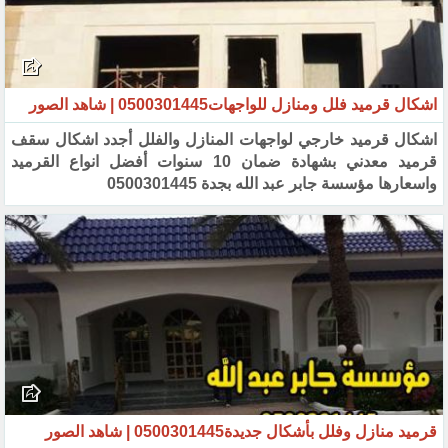
اشكال قرميد فلل ومنازل للواجهات0500301445 | شاهد الصور
اشكال قرميد خارجي لواجهات المنازل والفلل أجدد اشكال سقف
قرميد معدني بشهادة ضمان 10 سنوات أفضل انواع القرميد
‏واسعارها مؤسسة جابر عبد الله بجدة 0500301445 ‏
قرميد منازل وفلل بأشكال جديدة0500301445 | شاهد الصور‏