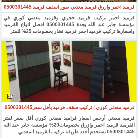
قرميد احمر وازرق قرميد معدني صور اسقف قرميد 0500301445‏
قرميد احمر تركيب قرميد حجري وقرميد معدني كوري في
مؤسسة جابر عبد الله بجدة 0500301445 افضل انواع القرميد
واسعارها تركيب قرميد احمر قرميد فخار بخصومات 25% للمتر
قرميد معدني كوري | تركيب سقف قرميد بأقل سعر0500301445 ‏
قرميد معدني أرخص اسعار قراميد معدني كوري أقل سعر لمتر
القرميد قرميد احمر وازرق بخصومات20% مؤسسة ‏جابر عبد الله
0500301445 نستخدم أجدد طريقة تركيب القرميد المعدني